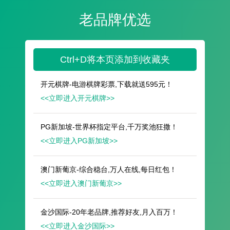
遥想公瑾当年，小乔初嫁了，雄姿英发。
羽扇纶巾，谈笑间，樯橹灰飞烟灭。
故国神游，多情应笑我，早生华发。
人生如梦，一尊还酹江月。